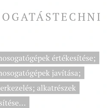
OGATÁSTECHNI
mosogatógépek értékesítése;
mosogatógépek javítása;
erkezelés; alkatrészek
sítése...