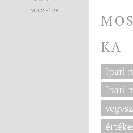
VÍZLÁGYÍTÓK
MOS
KA
Ipari 
Ipari 
vegysz
értéke