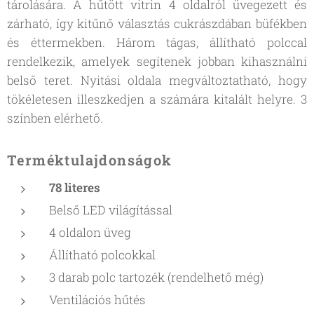
tárolására. A hűtött vitrin 4 oldalról üvegezett és
zárható, így kitűnő választás cukrászdában büfékben
és éttermekben. Három tágas, állítható polccal
rendelkezik, amelyek segítenek jobban kihasználni
belső teret. Nyitási oldala megváltoztatható, hogy
tökéletesen illeszkedjen a számára kitalált helyre. 3
színben elérhető.
Terméktulajdonságok
78 literes
Belső LED világítással
4 oldalon üveg
Állítható polcokkal
3 darab polc tartozék (rendelhető még)
Ventilációs hűtés