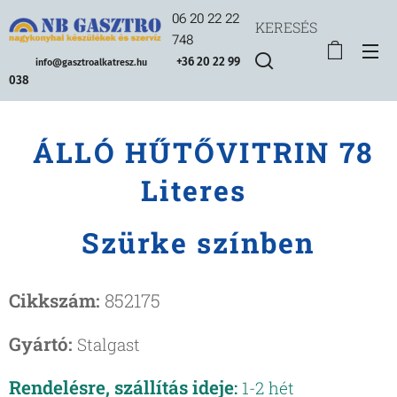
06 20 22 22
KERESÉS
748
+36 20 22 99
info@gasztroalkatresz.hu
038
ÁLLÓ HŰTŐVITRIN 78
Literes
Szürke színben
Cikkszám:
852175
Gyártó:
Stalgast
Rendelésre, szállítás ideje
:
1-2 hét