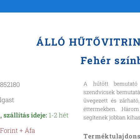
ÁLLÓ HŰTŐVITRIN 
Fehér szín
852180
A hűtött bemutató v
szendvicsek bemutatásá
lgast
üvegezett és zárható
éttermekben. Három 
 szállítás ideje:
1-2 hét
segítenek jobban kihasz
Forint + Áfa
Terméktulajdon