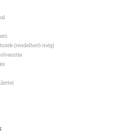
sal
ható
artozék (rendelhető még)
eolvasztás
tés
lettel
k