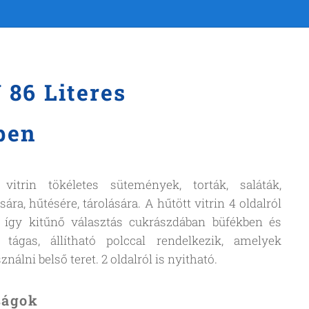
86 Literes
ben
itrin tökéletes sütemények, torták, saláták,
ra, hűtésére, tárolására. A hűtött vitrin 4 oldalról
, így kitűnő választás cukrászdában büfékben és
tágas, állítható polccal rendelkezik, amelyek
nálni belső teret. 2 oldalról is nyitható.
ságok