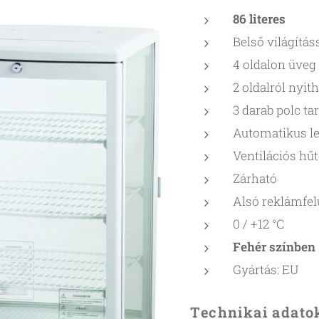
86 literes
Belső világítás
4 oldalon üveg
2 oldalról nyit
3 darab polc t
Automatikus l
Ventilációs hű
Zárható
Alsó reklámfelü
0 / +12 °C
Fehér színben
Gyártás: EU
Technikai adato