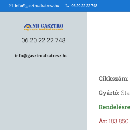
info@gasztroalkatresz.hu
06 20 22 22 748
06 20 22 22 748
info@gasztroalkatresz.hu
+36 20 22 99 038
Cikkszám:
Gyártó:
Sta
Rendelésre,
Ár:
183 850 