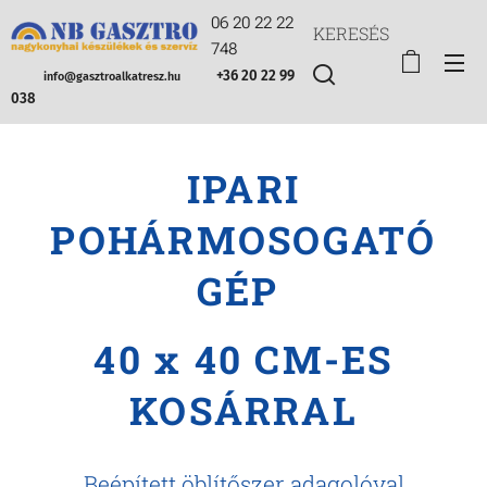
06 20 22 22
KERESÉS
748
+36 20 22 99
info@gasztroalkatresz.hu
038
IPARI
POHÁRMOSOGATÓ
GÉP
40 x 40 CM-ES
KOSÁRRAL
Beépített öblítőszer adagolóval