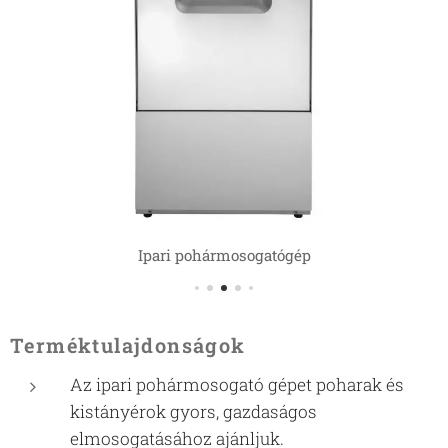
Ipari pohármosogatógép
Terméktulajdonságok
Az ipari pohármosogató gépet poharak és
kistányérok gyors, gazdaságos
elmosogatásához ajánljuk.