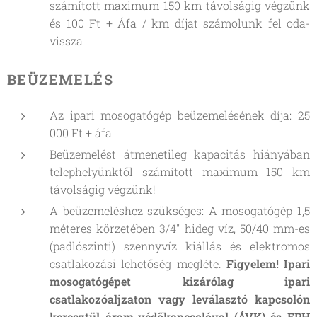
számított maximum 150 km távolságig végzünk
és 100 Ft + Áfa / km díjat számolunk fel oda-
vissza
BEÜZEMELÉS
Az ipari mosogatógép beüzemelésének díja: 25
000 Ft + áfa
Beüzemelést átmenetileg kapacitás hiányában
telephelyünktől számított maximum 150 km
távolságig végzünk!
A beüzemeléshez szükséges: A mosogatógép 1,5
méteres körzetében 3/4" hideg víz, 50/40 mm-es
(padlószinti) szennyvíz kiállás és elektromos
csatlakozási lehetőség megléte.
Figyelem! Ipari
mosogatógépet kizárólag ipari
csatlakozóaljzaton vagy leválasztó kapcsolón
keresztül áram-védőkapcsolóval (ÁVK) és EPH