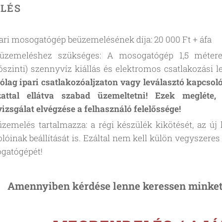
LÉS
ari mosogatógép beüzemelésének díja: 20 000 Ft + áfa
üzemeléshez szükséges: A mosogatógép 1,5 métere
ószinti) szennyvíz kiállás és elektromos csatlakozási 
ólag ipari csatlakozóaljzaton vagy leválasztó kapcso
zattal ellátva szabad üzemeltetni! Ezek megléte,
vizsgálat elvégzése a felhasználó felelőssége!
zemelés tartalmazza: a régi készülék kikötését, az új
lóinak beállítását is. Ezáltal nem kell külön vegyszeres 
gatógépét!
Amennyiben kérdése lenne keressen minket