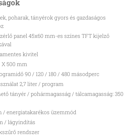
ságok
k, poharak, tányérok gyors és gazdaságos
oz
zérlő panel 45x60 mm-es színes TFT kijelző
kával
damentes kivitel
0 X 500 mm
rogramidő 90 / 120 / 180 / 480 másodperc
ználat 2,7 liter / program
ető tányér / pohármagasság / tálcamagasság: 350
m / energiatakarékos üzemmód
m / lágyindítás
nkszűrő rendszer