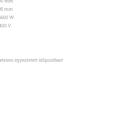
00 mm
35 mm
6600 W
400 V
etesen egyeztetett időpontban!