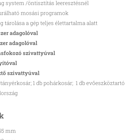
ng system /öntisztítás leeresztésnél
urálható mosási programok
tárolása a gép teljes élettartalma alatt
őszer adagolóval
szer adagolóval
ásfokozó szivattyúval
gyítóval
ztő szivattyúval
 tányérkosár; 1 db pohárkosár; 1 db evőeszköztartó
lország
k
55 mm