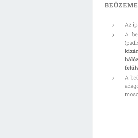
BEÜZEME
Az ip
A be
(padl
kizár
háló
felül
A beü
adago
moso