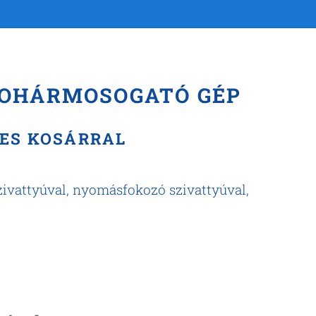
 POHÁRMOSOGATÓ GÉP
M-ES KOSÁRRAL
szivattyúval, nyomásfokozó szivattyúval,