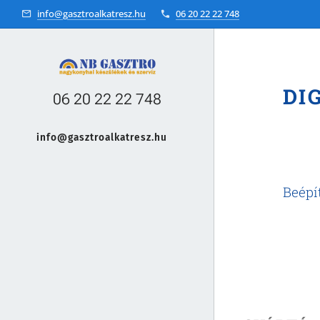
info@gasztroalkatresz.hu
06 20 22 22 748
DI
06 20 22 22 748
info@gasztroalkatresz.hu
+36 20 22 99 038
Beépí