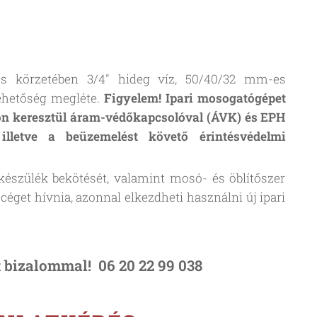
s körzetében 3/4" hideg víz, 50/40/32 mm-es
lehetőség megléte.
Figyelem! Ipari mosogatógépet
lón keresztül áram-védőkapcsolóval (ÁVK) és EPH
 illetve a beüzemelést követő érintésvédelmi
 készülék bekötését, valamint mosó- és öblítőszer
céget hívnia, azonnal elkezdheti használni új ipari
 bizalommal! 06 20 22 99 038