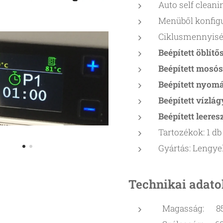
Auto self cleani
Menüből konfig
Ciklusmennyiség 
Beépített öblít
Beépített mosó
Beépített nyom
Beépített vízlá
Beépített leeres
Tartozékok: 1 db
Gyártás: Lengye
Technikai adato
Magasság: 8