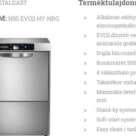
Terméktulajdon
STALGAST
M:
Alkalmas edénye
N50 EVO2 HY-NRG
elmosogatásáh
EVO2 döntött ve
animációs grafi
Dupla falu rozs
Kosárméret: 50
4 választható p
Takarékos vízhas
Maximális beteh
mm
Stand-by syste
Soft-start syste
Easy clean / ta