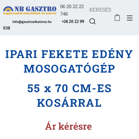
06 20 22 22
KERESÉS
748
+36 20 22 99
info@gasztroalkatresz.hu
038
IPARI FEKETE EDÉNY
MOSOGATÓGÉP
55 x 70 CM-ES
KOSÁRRAL
Ár kérésre