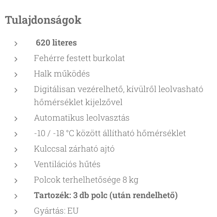
Tulajdonságok
620 literes
Fehérre festett burkolat
Halk működés
Digitálisan vezérelhető, kívülről leolvasható
hőmérséklet kijelzővel
Automatikus leolvasztás
-10 / -18 °C között állítható hőmérséklet
Kulccsal zárható ajtó
Ventilációs hűtés
Polcok terhelhetősége 8 kg
Tartozék: 3 db polc (után rendelhető)
Gyártás: EU