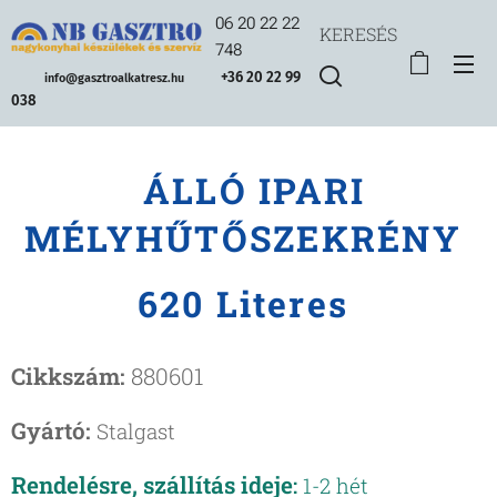
06 20 22 22
KERESÉS
748
+36 20 22 99
info@gasztroalkatresz.hu
038
ÁLLÓ IPARI
MÉLYHŰTŐSZEKRÉNY
620 Literes
Cikkszám:
880601
Gyártó:
Stalgast
Rendelésre, szállítás ideje
:
1-2 hét