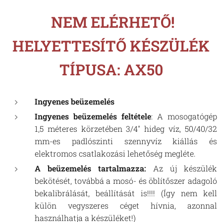
NEM ELÉRHETŐ!
HELYETTESÍTŐ KÉSZÜLÉK
TÍPUSA: AX50
Ingyenes beüzemelés
Ingyenes beüzemelés feltétele
:
A mosogatógép
1,5 méteres körzetében 3/4" hideg víz, 50/40/32
mm-es padlószinti szennyvíz kiállás és
elektromos csatlakozási lehetőség megléte.
A beüzemelés tartalmazza
:
Az új készülék
bekötését, továbbá a mosó- és öblítőszer adagoló
bekalibrálását, beállítását is!!!! (Így nem kell
külön vegyszeres céget hívnia, azonnal
használhatja a készüléket!)