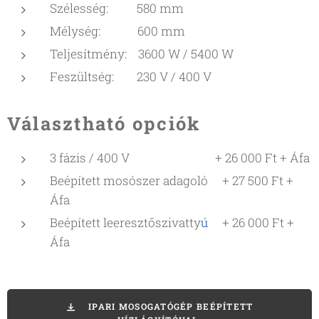
Szélesség: 580 mm
Mélység: 600 mm
Teljesítmény: 3600 W / 5400 W
Feszültség: 230 V / 400 V
Választható opciók
3 fázis / 400 V + 26 000 Ft + Áfa
Beépített mosószer adagoló + 27 500 Ft +
Áfa
Beépített leeresztőszivatty
ú
+ 26 000 Ft +
Áfa
IPARI MOSOGATÓGÉP BEÉPÍTETT