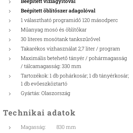
Beépített vízlágyítóval
Beépített öblítőszer adagolóval
1 választható programidő 120 másodperc
Műanyag mosó és öblítőkar
30 literes mosótank tankszűrővel
Takarékos vízhasználat 2,7 liter / program
Maximális betehető tányér / pohármagasság
/ tálcamagasság: 330 mm
Tartozékok: 1 db pohárkosár; 1 db tányérkosár;
1 db evőeszköztartó
Gyártás: Olaszország
Technikai adatok
Magasság: 830 mm