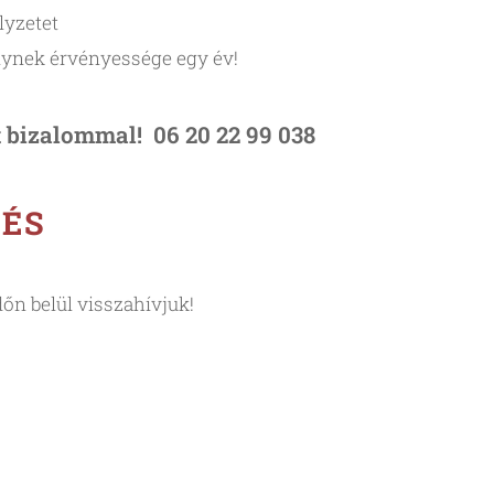
lyzetet
elynek érvényessége egy év!
 bizalommal! 06 20 22 99 038
LÉS
dőn belül visszahívjuk!