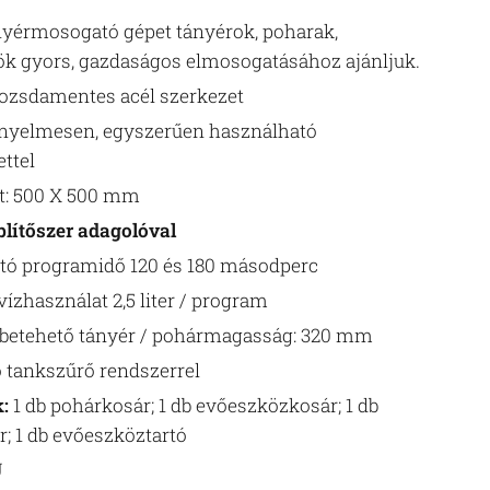
ányérmosogató gépet tányérok, poharak,
k gyors, gazdaságos elmosogatásához ajánljuk.
 rozsdamentes acél szerkezet
ényelmesen, egyszerűen használható
ettel
t: 500 X 500 mm
blítőszer adagolóval
ató programidő 120 és 180 másodperc
ízhasználat 2,5 liter / program
betehető tányér / pohármagasság: 320 mm
 tankszűrő rendszerrel
:
1 db pohárkosár; 1 db evőeszközkosár; 1 db
; 1 db evőeszköztartó
U