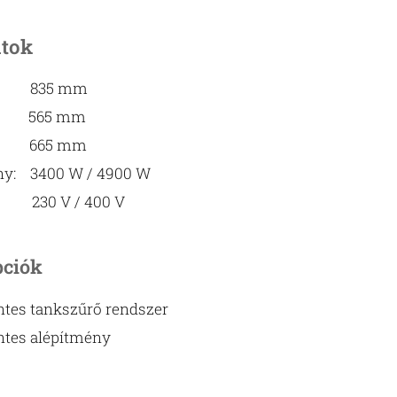
atok
g: 835 mm
g: 565 mm
: 665 mm
ny: 3400 W / 4900 W
g: 230 V / 400 V
pciók
tes tankszűrő rendszer
ntes alépítmény