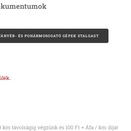
dokumentumok
 TÁNYÉR- ÉS POHÁRMOSOGATÓ GÉPEK STALGAST
ülék.
0 km távolságig végzünk és 100 Ft + Áfa / km díjat