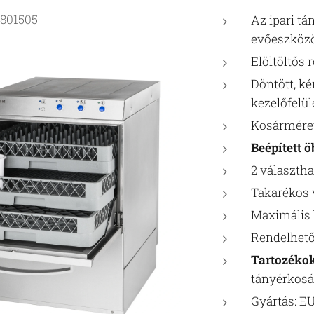
801505
Az ipari t
evőeszközö
Elöltöltős
Döntött, k
kezelőfelül
Kosármére
Beépített ö
2 választh
Takarékos v
Maximális 
Rendelhető
Tartozékok
tányérkosár
Gyártás: E