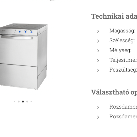
Technikai ad
Magassá
Szélessé
Mélység
Teljesítmé
Feszültsé
Választható o
Rozsdamen
Rozsdame