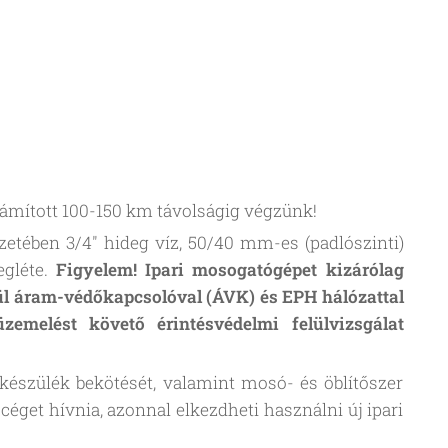
ámított 100-150 km távolságig végzünk!
tében 3/4" hideg víz, 50/40 mm-es (padlószinti)
gléte.
Figyelem! Ipari mosogatógépet kizárólag
tül áram-védőkapcsolóval (ÁVK) és EPH hálózattal
üzemelést követő érintésvédelmi felülvizsgálat
 készülék bekötését, valamint mosó- és öblítőszer
céget hívnia, azonnal elkezdheti használni új ipari