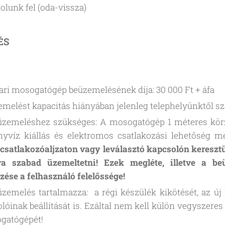
lunk fel (oda-vissza)
ÉS
ari mosogatógép beüzemelésének díja: 30 000 Ft + áfa
melést kapacitás hiányában jelenleg telephelyünktől sz
zemeléshez szükséges: A mosogatógép 1 méteres körze
yvíz kiállás és elektromos csatlakozási lehetőség me
 csatlakozóaljzaton vagy leválasztó kapcsolón keresz
tva szabad üzemeltetni! Ezek megléte, illetve a be
zése a felhasználó felelőssége!
zemelés tartalmazza: a régi készülék kikötését, az új
lóinak beállítását is. Ezáltal nem kell külön vegyszeres 
gatógépét!