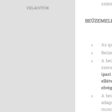
számo
VÍZLÁGYÍTÓK
BEÜZEMEL
Az ip
Beüze
A beü
szenn
ipari
ellá
elvég
A beü
adago
moso