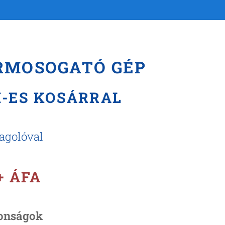
ÁRMOSOGATÓ GÉP
CM-ES KOSÁRRAL
dagolóval
 + ÁFA
onságok