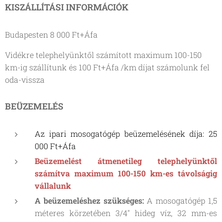
KISZÁLLÍTÁSI INFORMÁCIÓK
Budapesten 8 000 Ft+Áfa
Vidékre telephelyünktől számított maximum 100-150
km-ig szállítunk és 100 Ft+Áfa /km díjat számolunk fel
oda-vissza
BEÜZEMELÉS
Az ipari mosogatógép beüzemelésének díja: 25
000 Ft+Áfa
Beüzemelést átmenetileg telephelyünktől
számítva maximum 100-150 km-es távolságig
vállalunk
A beüzemeléshez szükséges:
A mosogatógép 1,5
méteres körzetében 3/4" hideg víz, 32 mm-es