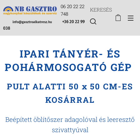
06 20 22 22
KERESÉS
748
+36 20 22 99
info@gasztroalkatresz.hu
038
IPARI TÁNYÉR- ÉS
POHÁRMOSOGATÓ GÉP
PULT ALATTI 50 x 50 CM-ES
KOSÁRRAL
Beépített öblítőszer adagolóval és leeresztő
szivattyúval