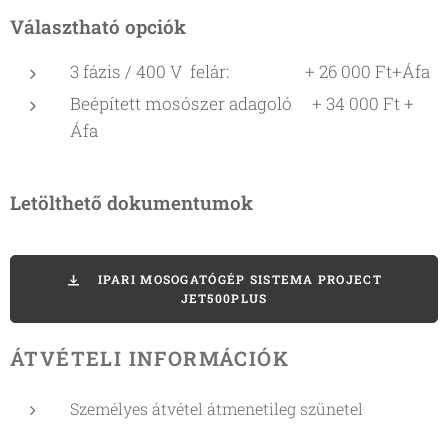
Választható opciók
3 fázis / 400 V felár: + 26 000 Ft+Áfa
Beépített mosószer adagoló + 34 000 Ft +
Áfa
Letölthető dokumentumok
IPARI MOSOGATÓGÉP SISTEMA PROJECT
JET500PLUS
ÁTVÉTELI INFORMÁCIÓK
Személyes átvétel átmenetileg szünetel