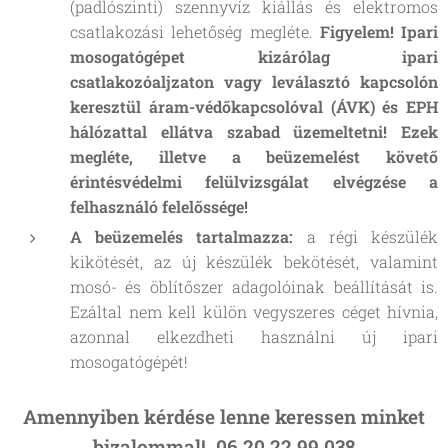
(padlószinti) szennyvíz kiállás és elektromos
csatlakozási lehetőség megléte.
Figyelem! Ipari
mosogatógépet kizárólag ipari
csatlakozóaljzaton vagy leválasztó kapcsolón
keresztül áram-védőkapcsolóval (ÁVK) és EPH
hálózattal ellátva szabad üzemeltetni! Ezek
megléte, illetve a beüzemelést követő
érintésvédelmi felülvizsgálat elvégzése a
felhasználó felelőssége!
A beüzemelés tartalmazza:
a régi készülék
kikötését, az új készülék bekötését, valamint
mosó- és öblítőszer adagolóinak beállítását is.
Ezáltal nem kell külön vegyszeres céget hívnia,
azonnal elkezdheti használni új ipari
mosogatógépét!
Amennyiben kérdése lenne keressen minket
bizalommal! 06 20 22 99 038