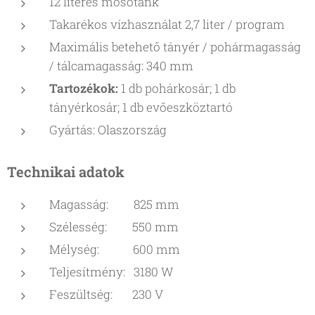
12 literes mosótank
Takarékos vízhasználat 2,7 liter / program
Maximális betehető tányér / pohármagasság
/ tálcamagasság: 340 mm
Tartozékok:
1 db pohárkosár; 1 db
tányérkosár; 1 db evőeszköztartó
Gyártás: Olaszország
Technikai adato
k
Magasság: 825 mm
Szélesség: 550 mm
Mélység: 600 mm
Teljesítmény: 3180 W
Feszültség: 230 V