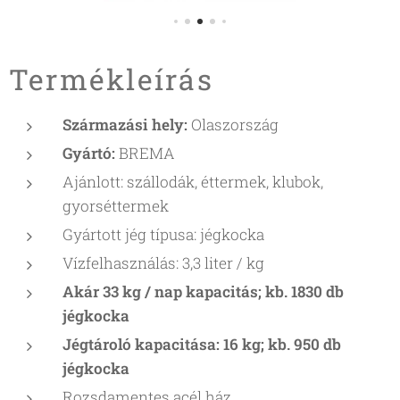
Termékleírás
Származási hely:
Olaszország
Gyártó:
BREMA
Ajánlott: szállodák, éttermek, klubok,
gyorséttermek
Gyártott jég típusa: jégkocka
Vízfelhasználás: 3,3 liter / kg
Akár 33 kg / nap kapacitás; kb. 1830 db
jégkocka
Jégtároló kapacitása: 16 kg; kb. 950 db
jégkocka
Rozsdamentes acél ház