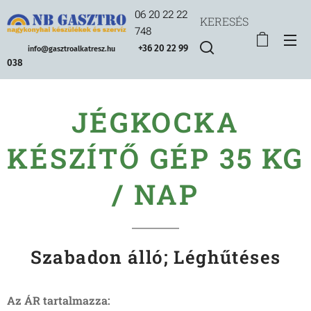
06 20 22 22
KERESÉS
748
+36 20 22 99
info@gasztroalkatresz.hu
038
JÉGKOCKA
KÉSZÍTŐ GÉP 35 KG
/ NAP
Szabadon álló; Léghűtéses
Az ÁR tartalmazza: