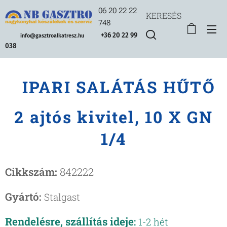
06 20 22 22
KERESÉS
748
+36 20 22 99
info@gasztroalkatresz.hu
038
IPARI SALÁTÁS HŰTŐ
2 ajtós kivitel, 10 X GN
1/4
Cikkszám:
842222
Gyártó:
Stalgast
Rendelésre, szállítás ideje
:
1-2 hét