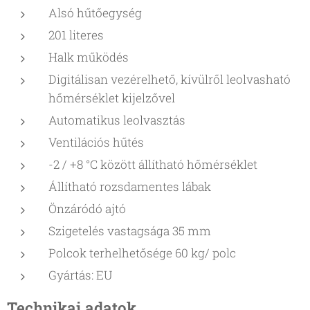
Alsó hűtőegység
201 literes
Halk működés
Digitálisan vezérelhető, kívülről leolvasható
hőmérséklet kijelzővel
Automatikus leolvasztás
Ventilációs hűtés
-2 / +8 °C között állítható hőmérséklet
Állítható rozsdamentes lábak
Önzáródó ajtó
Szigetelés vastagsága 35 mm
Polcok terhelhetősége 60 kg/ polc
Gyártás: EU
Technikai adatok