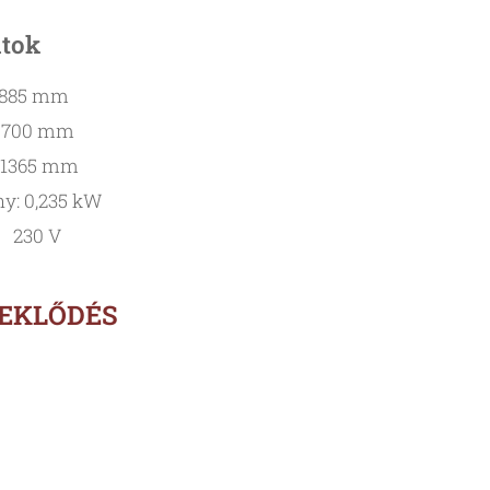
atok
 885 mm
 700 mm
 1365 mm
ny: 0,235 kW
: 230 V
DEKLŐDÉS