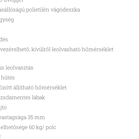
ásállóságú polietilén vágódeszka
gység
dés
 vezérelhető, kívülről leolvasható hőmérséklet
s leolvasztás
 hűtés
között állítható hőmérséklet
rozsdamentes lábak
jtó
 vastagsága 35 mm
elhetősége 60 kg/ polc
U