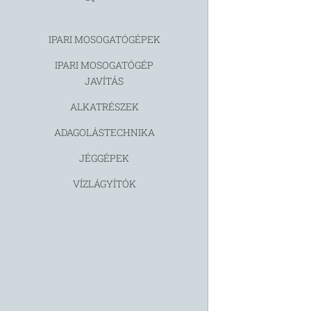
IPARI MOSOGATÓGÉPEK
IPARI MOSOGATÓGÉP
JAVÍTÁS
ALKATRÉSZEK
ADAGOLÁSTECHNIKA
JÉGGÉPEK
VÍZLÁGYÍTÓK