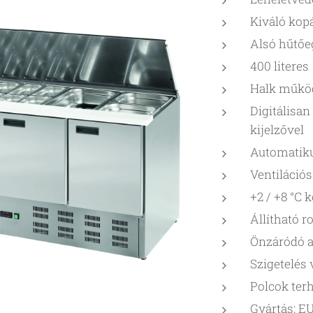
Kiváló kop
Alsó hűtőe
400 literes
Halk műkö
Digitálisan
kijelzővel
Automatiku
Ventilációs
+2 / +8 °C 
Állítható 
Önzáródó a
Szigetelés
Polcok terh
Gyártás: E