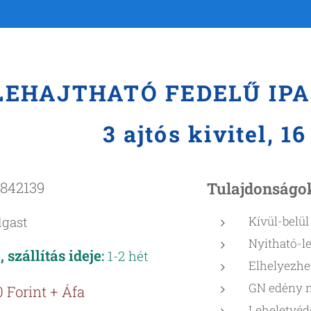
EHAJTHATÓ FEDELŰ
IP
3 ajtós kivitel, 1
842139
Tulajdonságo
lgast
Kívül-belü
Nyitható-l
 szállítás ideje
:
1-2 hét
Elhelyezhe
GN edény 
 Forint + Áfa
Leheletvéd