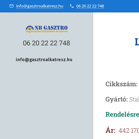
info@gasztroalkatresz.hu
06 20 22 22 748
L
06 20 22 22 748
info@gasztroalkatresz.hu
+36 20 22 99 038
Cikkszám:
Gyártó:
Sta
Rendelésre,
Ár:
442 170