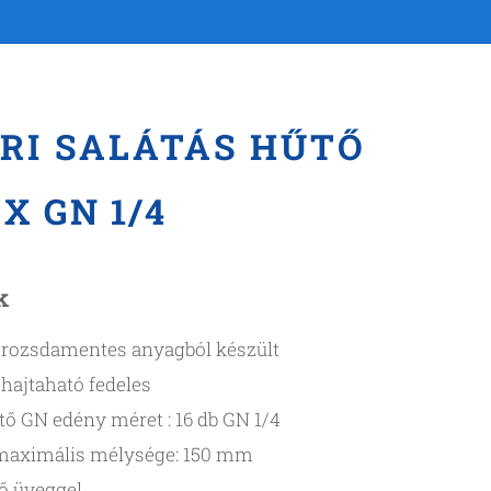
ARI SALÁTÁS HŰTŐ
6 X GN 1/4
k
l rozsdamentes anyagból készült
ehajtaható fedeles
tő GN edény méret : 16 db GN 1/4
maximális mélysége: 150 mm
ő üveggel