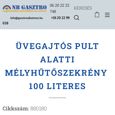
06 20 22 22
KERESÉS
748
+36 20 22 99
info@gasztroalkatresz.hu
038
ÜVEGAJTÓS PULT
ALATTI
MÉLYHŰTŐSZEKRÉNY
100 LITERES
Cikkszám:
880180