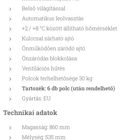
Belső világítással
Automatikus leolvasztás
+2 / +8 °C között állítható hőmérséklet
Kulccsal zárható ajtó
Önműködően záródó ajtó
Önzáródás blokkolása
Ventilációs hűtés
Polcok terhelhetősége 30 kg
Tartozék: 6 db polc (után rendelhető)
Gyártás: EU
Technikai adatok
Magasság: 860 mm
Mélység: 535 mm