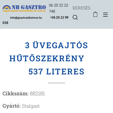
06 20 22 22
KERESÉS
748
+36 20 22 99
info@gasztroalkatresz.hu
038
3 ÜVEGAJTÓS
HŰTŐSZEKRÉNY
537 LITERES
Cikkszám:
882181
Gyártó:
Stalgast