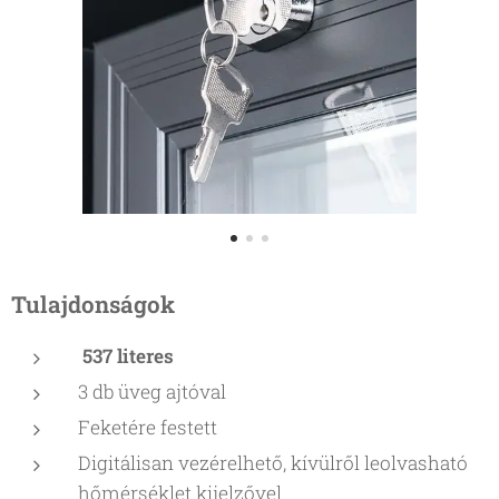
Tulajdonságok
537 literes
3 db
üveg ajtóval
Feketére festett
Digitálisan vezérelhető, kívülről leolvasható
hőmérséklet kijelzővel