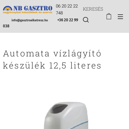
06 20 22 22
KERESÉS
748
+36 20 22 99
info@gasztroalkatresz.hu
038
Automata vízlágyító
készülék 12,5 literes