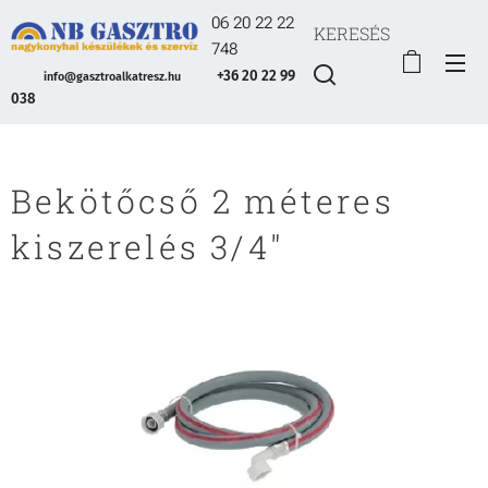
06 20 22 22
KERESÉS
748
+36 20 22 99
info@gasztroalkatresz.hu
038
Bekötőcső 2 méteres
kiszerelés 3/4"