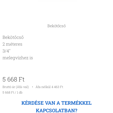
Bekötőcső
Bekötőcső
2 méteres
3/4"
melegvízhez is
5 668
Ft
Bruttó ár (Áfá-val)
Áfa nélkül 4 463 Ft
5 668 Ft / 1 db
KÉRDÉSE VAN A TERMÉKKEL
KAPCSOLATBAN?