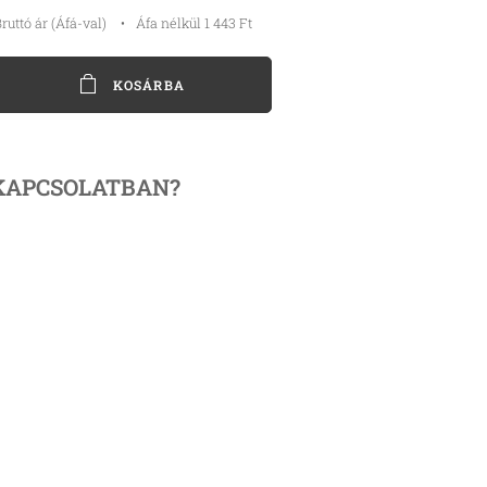
ruttó ár (Áfá-val)
Áfa nélkül 1 443 Ft
KOSÁRBA
KAPCSOLATBAN?