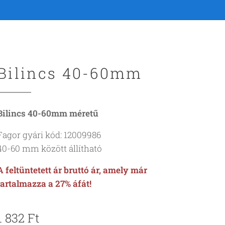
Bilincs 40-60mm
Bilincs 40-60mm méretű
Fagor gyári kód: 12009986
40-60 mm között állítható
A feltüntetett ár bruttó ár, amely már
tartalmazza a 27% áfát!
1 832
Ft