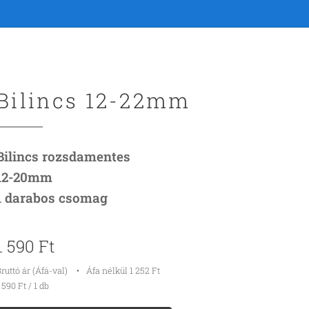
Bilincs 12-22mm
Bilincs rozsdamentes
12-20mm
1 darabos csomag
1 590
Ft
ruttó ár (Áfá-val)
Áfa nélkül 1 252 Ft
 590 Ft / 1 db