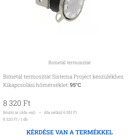
Bimetál termosztát
Bimetál termosztát Sistema Project készülékhez
Kikapcsolási hőmérséklet:
95°C
8 320
Ft
Bruttó ár (Áfá-val)
Áfa nélkül 6 551 Ft
8 320 Ft / 1 db
KÉRDÉSE VAN A TERMÉKKEL