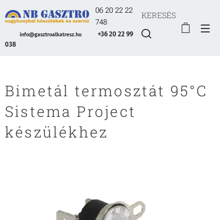
06 20 22 22
KERESÉS
748
+36 20 22 99
info@gasztroalkatresz.hu
038
Bimetál termosztát 95°C
Sistema Project
készülékhez