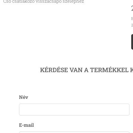
Cső csatlakozó visszacsapó szelephez
B
2
KÉRDÉSE VAN A TERMÉKKEL 
Név
E-mail