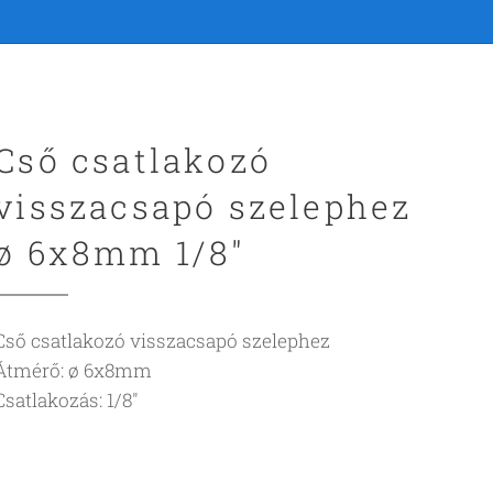
Cső csatlakozó
visszacsapó szelephez
ø 6x8mm 1/8"
Cső csatlakozó visszacsapó szelephez
Átmérő: ø 6x8mm
Csatlakozás: 1/8"