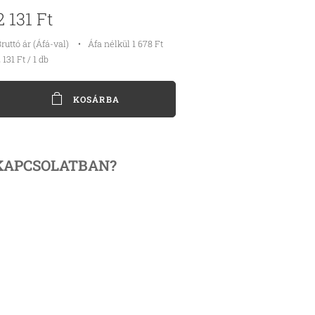
2 131
Ft
ruttó ár (Áfá-val)
Áfa nélkül 1 678 Ft
 131 Ft / 1 db
KOSÁRBA
KAPCSOLATBAN?