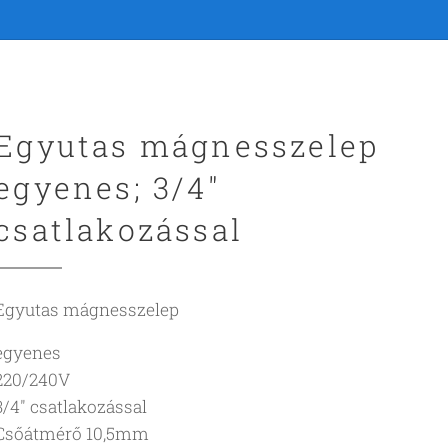
Egyutas mágnesszelep
egyenes; 3/4"
csatlakozással
Egyutas mágnesszelep
egyenes
220/240V
3/4" csatlakozással
Csőátmérő 10,5mm