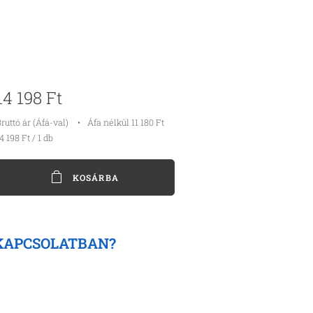
14 198
Ft
ruttó ár (Áfá-val)
Áfa nélkül 11 180 Ft
4 198 Ft / 1 db
KOSÁRBA
KAPCSOLATBAN?