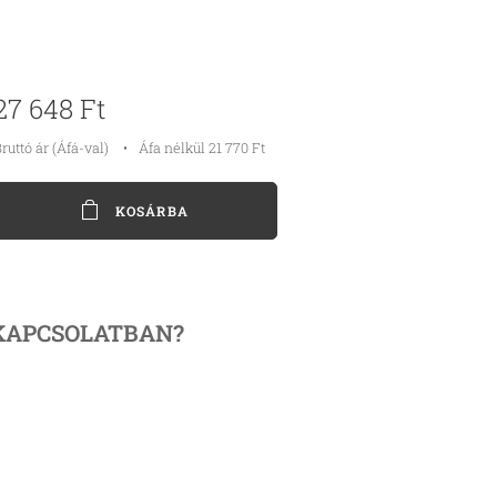
27 648
Ft
ruttó ár (Áfá-val)
Áfa nélkül 21 770 Ft
KOSÁRBA
KAPCSOLATBAN?