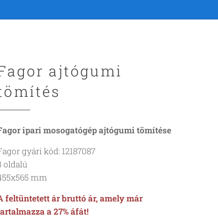
Fagor ajtógumi
tömítés
Fagor ipari mosogatógép ajtógumi tömítése
Fagor gyári kód: 12187087
3 oldalú
455x565 mm
A feltüntetett ár bruttó ár, amely már
tartalmazza a 27% áfát!