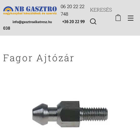
06 20 22 22
KERESÉS
748
+36 20 22 99
info@gasztroalkatresz.hu
038
Fagor Ajtózár