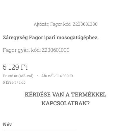
Ajtózár; Fagor kód: Z200601000
Záregység Fagor ipari mosogatógéphez.
Fagor gyári kód: Z200601000
5 129
Ft
Bruttó ár (Áfá-val)
Áfa nélkül 4 039 Ft
5 129 Ft / 1 db
KÉRDÉSE VAN A TERMÉKKEL
KAPCSOLATBAN?
Név