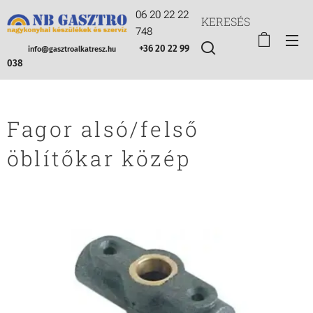
06 20 22 22
KERESÉS
748
+36 20 22 99
info@gasztroalkatresz.hu
038
Fagor alsó/felső
öblítőkar közép