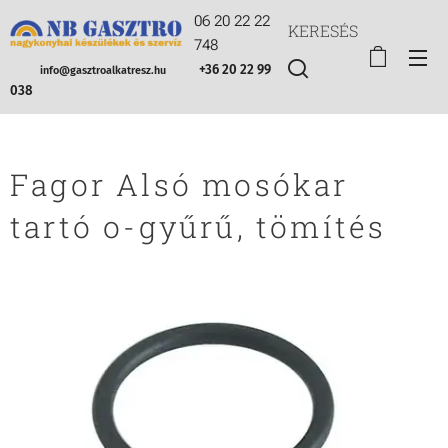
06 20 22 22
KERESÉS
748
+36 20 22 99
info@gasztroalkatresz.hu
038
Fagor Alsó mosókar
tartó o-gyűrű, tömítés