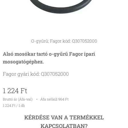
O-gyűrű; Fagor kód: Q307052000
Alsó mosókar tartó o-gyűrű Fagor ipari
mosogatógéphez.
Fagor gyári kód: Q307052000
1 224
Ft
Bruttó ár (Áfá-val)
Áfa nélkül 964 Ft
1 224 Ft / 1 db
KÉRDÉSE VAN A TERMÉKKEL
KAPCSOLATBAN?