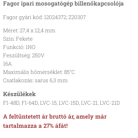
Fagor ipari mosogatógép billenőkapcsolója
Fagor gyári kód: 12024372; Z20307
Méret: 27,4 x 12,4 mm
Szín: Fekete
Funkció: 1NO
Feszültség: 250V
16A
Maximális hőmérséklet: 85°C
Csatlakozás: sarus 6,3 mm
Készülékek
FI-48D, FI-64D, LVC-15, LVC-15D, LVC-21, LVC-21D
A feltüntetett ár bruttó ár, amely már
tartalmazza a 27% áfát!