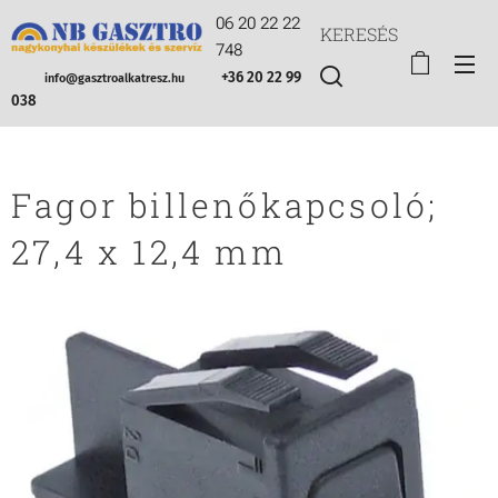
06 20 22 22
KERESÉS
748
+36 20 22 99
info@gasztroalkatresz.hu
038
Fagor billenőkapcsoló;
27,4 x 12,4 mm