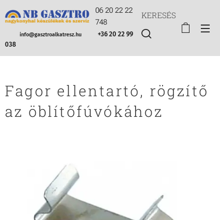
06 20 22 22
KERESÉS
748
+36 20 22 99
info@gasztroalkatresz.hu
038
Fagor ellentartó, rögzítő
az öblítőfúvókához