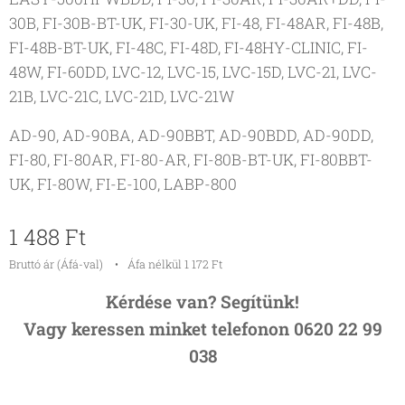
30B, FI-30B-BT-UK, FI-30-UK, FI-48, FI-48AR, FI-48B,
FI-48B-BT-UK, FI-48C, FI-48D, FI-48HY-CLINIC, FI-
48W, FI-60DD, LVC-12, LVC-15, LVC-15D, LVC-21, LVC-
21B, LVC-21C, LVC-21D, LVC-21W
AD-90, AD-90BA, AD-90BBT, AD-90BDD, AD-90DD,
FI-80, FI-80AR, FI-80-AR, FI-80B-BT-UK, FI-80BBT-
UK, FI-80W, FI-E-100, LABP-800
1 488
Ft
Bruttó ár (Áfá-val)
Áfa nélkül 1 172 Ft
Kérdése van? Segítünk!
Vagy keressen minket telefonon 0620 22 99
038