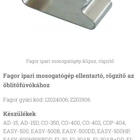
Fagor ipari mosogatógép klipsz, rögzítő
Fagor ipari mosogatógép ellentartó, rögzítő az
öblítőfúvókához
Fagor gyári kód: 12024006; Z201906
Készülékek
AD-15, AD-15D, CO-350, CO-400, CO-402, COP-404,
EASY-500, EASY-500B, EASY-500DD, EASY-500HP,
EASY-500HPWBDD, FI-30, FI-30AR, FI-30AR+DD, FI-