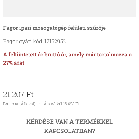
Fagor ipari mosogatógép felületi szűrője
Fagor gyári kód: 12152952
A feltüntetett ár bruttó ár, amely már tartalmazza a
27% áfát!
21 207
Ft
Bruttó ár (Áfá-val)
Áfa nélkül 16 698 Ft
KÉRDÉSE VAN A TERMÉKKEL
KAPCSOLATBAN?