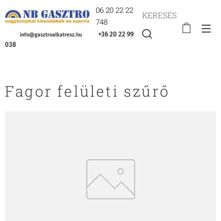
06 20 22 22
KERESÉS
748
+36 20 22 99
info@gasztroalkatresz.hu
038
Fagor felületi szűrő