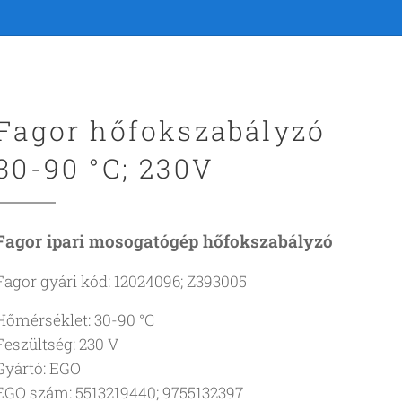
Fagor hőfokszabályzó
30-90 °C; 230V
Fagor ipari mosogatógép hőfokszabályzó
Fagor gyári kód: 12024096; Z393005
Hőmérséklet: 30-90 °C
Feszültség: 230 V
Gyártó: EGO
EGO szám: 5513219440; 9755132397