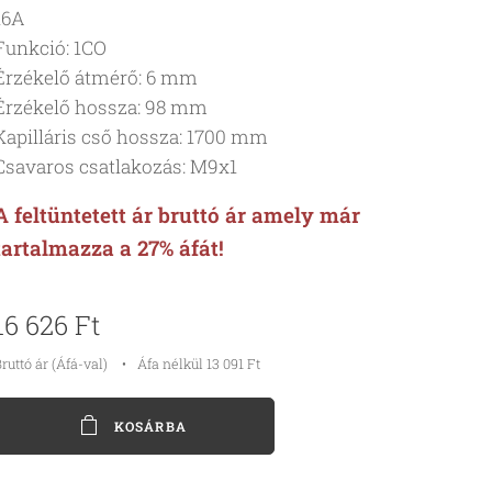
16A
Funkció: 1CO
Érzékelő átmérő: 6 mm
Érzékelő hossza: 98 mm
Kapilláris cső hossza: 1700 mm
Csavaros csatlakozás: M9x1
A feltüntetett ár bruttó ár amely már
tartalmazza a 27% áfát!
16 626
Ft
ruttó ár (Áfá-val)
Áfa nélkül 13 091 Ft
KOSÁRBA