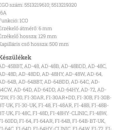
EGO szám: 5513219610; 5513219320
16A
Funkció: 1CO
Érzékelő átmérő: 6 mm
Érzékelő hossza: 129 mm
Kapilláris cső hossza: 500 mm
Készülékek
AD-45BBT, AD-48, AD-48B, AD-48BDD, AD-48C,
AD-48D, AD-48DD, AD-48HY, AD-48W, AD-64,
AD-64B, AD-64BBT, AD-64BDD, AD-64C, AD-
64CW, AD-64D, AD-64DD, AD-64HY, AD-72, AD-
72W, FI-30, FI-30AR, FI-30AR+DD, FI-30B, FI-30B-
BT-UK, FI-30-UK, FI-48, FI-48AR, FI-48B, FI-48B-
BT-UK, FI-48C, FI-48D, FI-48HY-CLINIC, FI-48W,
FI-60DD, FI-64, FI-64AR, FI-64B, FI-64B-BT-UK,
FI-64C, FI-64D, FI-64HY-CLINIC, FI-64W, FI-72, FI-