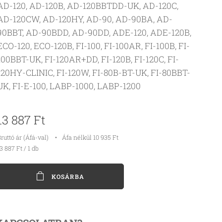
AD-120, AD-120B, AD-120BBTDD-UK, AD-120C,
AD-120CW, AD-120HY, AD-90, AD-90BA, AD-
90BBT, AD-90BDD, AD-90DD, ADE-120, ADE-120B,
ECO-120, ECO-120B, FI-100, FI-100AR, FI-100B, FI-
100BBT-UK, FI-120AR+DD, FI-120B, FI-120C, FI-
120HY-CLINIC, FI-120W, FI-80B-BT-UK, FI-80BBT-
UK, FI-E-100, LABP-1000, LABP-1200
13 887
Ft
ruttó ár (Áfá-val)
Áfa nélkül 10 935 Ft
3 887 Ft / 1 db
KOSÁRBA