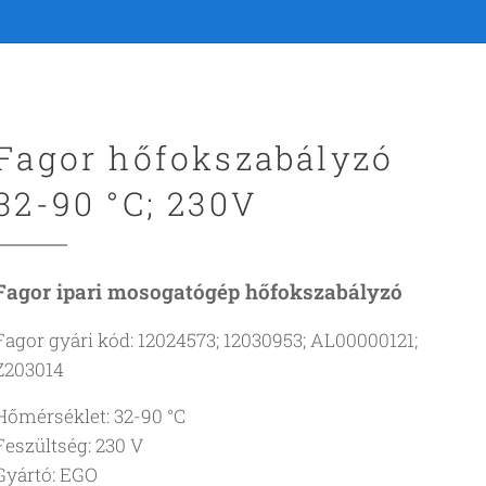
Fagor hőfokszabályzó
32-90 °C; 230V
Fagor ipari mosogatógép hőfokszabályzó
Fagor gyári kód: 12024573; 12030953; AL00000121;
Z203014
Hőmérséklet: 32-90 °C
Feszültség: 230 V
Gyártó: EGO