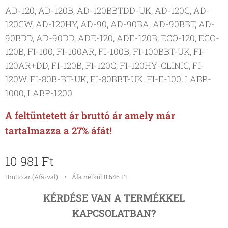
AD-120, AD-120B, AD-120BBTDD-UK, AD-120C, AD-
120CW, AD-120HY, AD-90, AD-90BA, AD-90BBT, AD-
90BDD, AD-90DD, ADE-120, ADE-120B, ECO-120, ECO-
120B, FI-100, FI-100AR, FI-100B, FI-100BBT-UK, FI-
120AR+DD, FI-120B, FI-120C, FI-120HY-CLINIC, FI-
120W, FI-80B-BT-UK, FI-80BBT-UK, FI-E-100, LABP-
1000, LABP-1200
A feltüntetett ár bruttó ár amely már
tartalmazza a 27% áfát!
10 981
Ft
Bruttó ár (Áfá-val)
Áfa nélkül 8 646 Ft
KÉRDÉSE VAN A TERMÉKKEL
KAPCSOLATBAN?