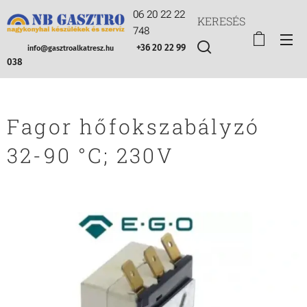
06 20 22 22
KERESÉS
748
+36 20 22 99
info@gasztroalkatresz.hu
038
Fagor hőfokszabályzó
32-90 °C; 230V