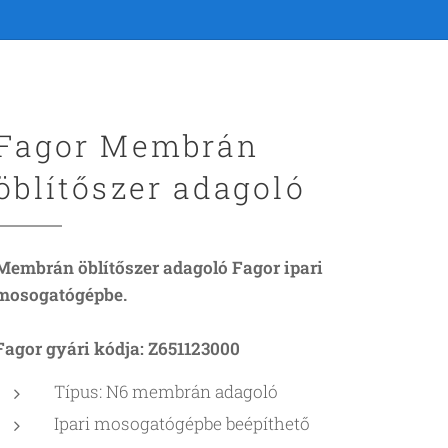
Fagor Membrán
öblítőszer adagoló
Membrán öblítőszer adagoló Fagor ipari
mosogatógépbe.
Fagor gyári kódja: Z651123000
Típus: N6 membrán adagoló
Ipari mosogatógépbe beépíthető