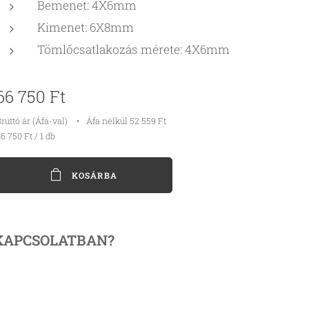
Bemenet: 4X6mm
Kimenet: 6X8mm
Tömlőcsatlakozás mérete: 4X6mm
66 750
Ft
ruttó ár (Áfá-val)
Áfa nélkül 52 559 Ft
6 750 Ft / 1 db
KOSÁRBA
KAPCSOLATBAN?