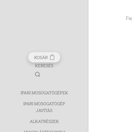
Fa
KOSÁR
KERESÉS
IPARI MOSOGATÓGÉPEK
IPARI MOSOGATÓGÉP
JAVÍTÁS
ALKATRÉSZEK