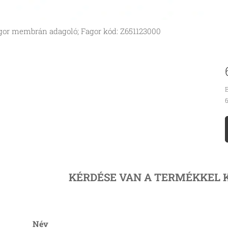
gor membrán adagoló; Fagor kód: Z651123000
B
6
KÉRDÉSE VAN A TERMÉKKEL 
Név