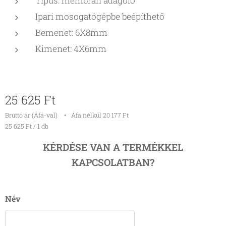
Típus: membrán adagoló
Ipari mosogatógépbe beépíthető
Bemenet: 6X8mm
Kimenet: 4X6mm
25 625
Ft
Bruttó ár (Áfá-val)
Áfa nélkül 20 177 Ft
25 625 Ft / 1 db
KÉRDÉSE VAN A TERMÉKKEL
KAPCSOLATBAN?
Név