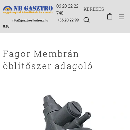
06 20 22 22
KERESÉS
748
+36 20 22 99
info@gasztroalkatresz.hu
038
Fagor Membrán
öblítőszer adagoló