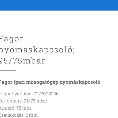
Fagor
nyomáskapcsoló;
95/75mbar
Fagor ipari mosogatógép nyomáskapcsoló
Fagor gyári kód: Z223005000
Tartomány: 95/75 mbar
Átmérő: 58 mm
Csatlakozás: 6 mm