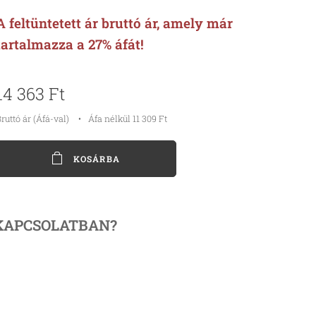
A feltüntetett ár bruttó ár, amely már
tartalmazza a 27% áfát!
14 363
Ft
ruttó ár (Áfá-val)
Áfa nélkül 11 309 Ft
KOSÁRBA
KAPCSOLATBAN?