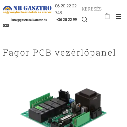
06 20 22 22
KERESÉS
748
+36 20 22 99
info@gasztroalkatresz.hu
038
Fagor PCB vezérlőpanel