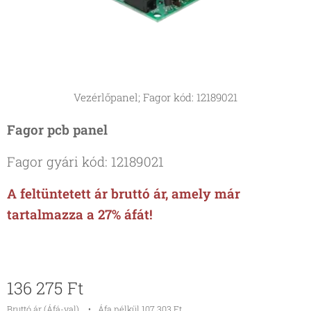
Vezérlőpanel; Fagor kód: 12189021
Fagor
pcb panel
Fagor gyári kód: 12189021
A feltüntetett ár bruttó ár, amely már
tartalmazza a 27% áfát!
136 275
Ft
Bruttó ár (Áfá-val)
Áfa nélkül 107 303 Ft