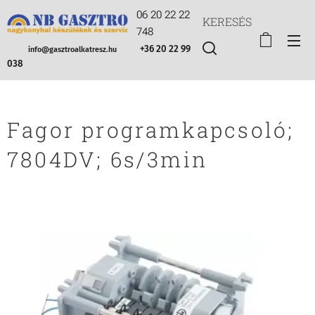
06 20 22 22
KERESÉS
748
+36 20 22 99
info@gasztroalkatresz.hu
038
Fagor programkapcsoló;
7804DV; 6s/3min