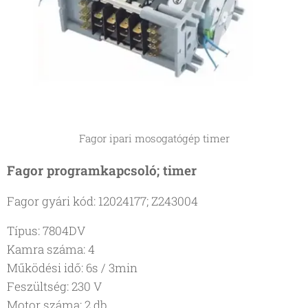
Fagor ipari mosogatógép timer
Fagor programkapcsoló; timer
Fagor gyári kód: 12024177; Z243004
Típus: 7804DV
Kamra száma: 4
Működési idő: 6s / 3min
Feszültség: 230 V
Motor száma: 2 db