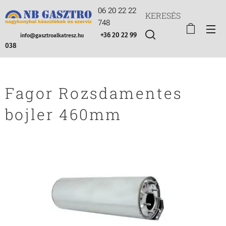
06 20 22 22
KERESÉS
748
+36 20 22 99
info@gasztroalkatresz.hu
038
Fagor Rozsdamentes
bojler 460mm