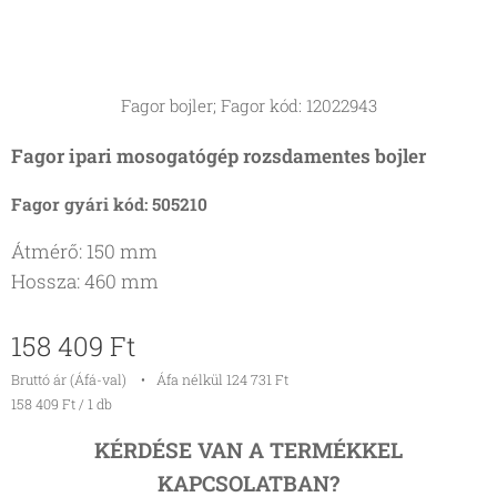
Fagor bojler; Fagor kód: 12022943
Fagor ipari mosogatógép rozsdamentes bojler
Fagor gyári kód: 505210
Átmérő: 150 mm
Hossza: 460 mm
158 409
Ft
Bruttó ár (Áfá-val)
Áfa nélkül 124 731 Ft
158 409 Ft / 1 db
KÉRDÉSE VAN A TERMÉKKEL
KAPCSOLATBAN?