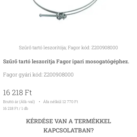
Szűrő tartó leszorítója; Fagor kód: Z200908000
Szűrő tartó leszorítja Fagor ipari mosogatógéphez.
Fagor gyári kód: Z200908000
16 218
Ft
Bruttó ár (Áfá-val)
Áfa nélkül 12 770 Ft
16 218 Ft / 1 db
KÉRDÉSE VAN A TERMÉKKEL
KAPCSOLATBAN?