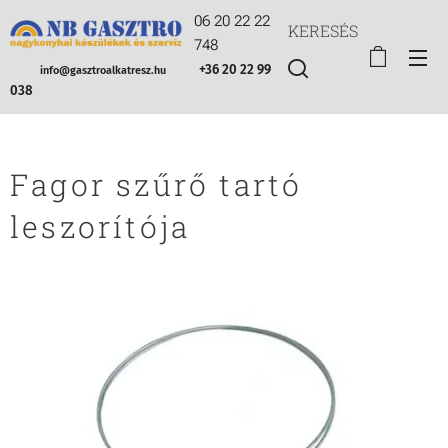
06 20 22 22
KERESÉS
748
+36 20 22 99
info@gasztroalkatresz.hu
038
Fagor szűrő tartó
leszorítója