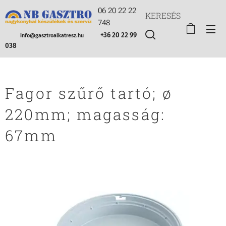
06 20 22 22
KERESÉS
748
+36 20 22 99
info@gasztroalkatresz.hu
038
Fagor szűrő tartó; ø
220mm; magasság:
67mm