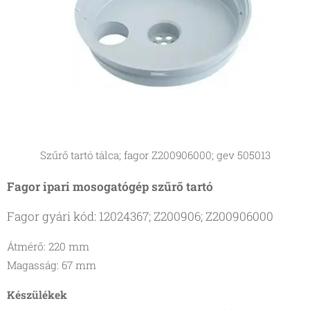
Szűrő tartó tálca; fagor Z200906000; gev 505013
Fagor
ipari
mosogatógép szűrő tartó
Fagor gyári kód: 12024367; Z200906; Z200906000
Átmérő: 220 mm
Magasság: 67 mm
Készülékek