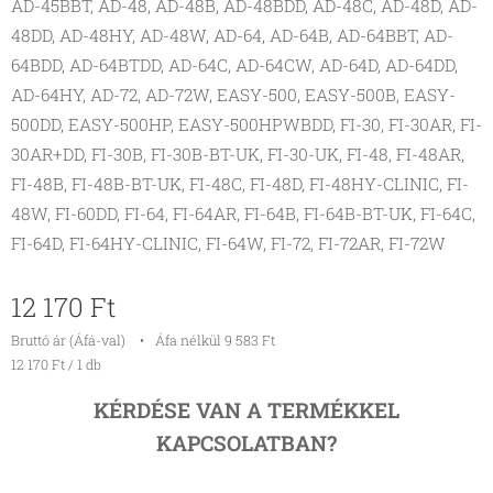
AD-45BBT, AD-48, AD-48B, AD-48BDD, AD-48C, AD-48D, AD-
48DD, AD-48HY, AD-48W, AD-64, AD-64B, AD-64BBT, AD-
64BDD, AD-64BTDD, AD-64C, AD-64CW, AD-64D, AD-64DD,
AD-64HY, AD-72, AD-72W, EASY-500, EASY-500B, EASY-
500DD, EASY-500HP, EASY-500HPWBDD, FI-30, FI-30AR, FI-
30AR+DD, FI-30B, FI-30B-BT-UK, FI-30-UK, FI-48, FI-48AR,
FI-48B, FI-48B-BT-UK, FI-48C, FI-48D, FI-48HY-CLINIC, FI-
48W, FI-60DD, FI-64, FI-64AR, FI-64B, FI-64B-BT-UK, FI-64C,
FI-64D, FI-64HY-CLINIC, FI-64W, FI-72, FI-72AR, FI-72W
12 170
Ft
Bruttó ár (Áfá-val)
Áfa nélkül 9 583 Ft
12 170 Ft / 1 db
KÉRDÉSE VAN A TERMÉKKEL
KAPCSOLATBAN?