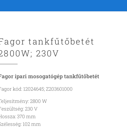
Fagor tankfűtőbetét
2800W; 230V
Fagor ipari mosogatógép tankfűtőbetét
Fagor kód: 12024645; Z203601000
Teljesítmény: 2800 W
Feszültség: 230 V
Hossza: 370 mm
Szélesség: 102 mm