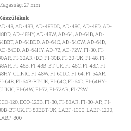
Magasság: 27 mm
Készülékek
AD-48, AD-48B, AD-48BDD, AD-48C, AD-48D, AD-
48DD, AD-48HY, AD-48W, AD-64, AD-64B, AD-
64BBT, AD-64BDD, AD-64C, AD-64CW, AD-64D,
AD-64DD, AD-64HY, AD-72, AD-72W, FI-30, FI-
30AR, FI-30AR+DD, FI-30B, FI-30-UK, FI-48, FI-
48AR, FI-48B, FI-48B-BT-UK, FI-48C, FI-48D, FI-
48HY-CLINIC, FI-48W, FI-60DD, FI-64, FI-64AR,
FI-64B, FI-64B-BT-UK, FI-64C, FI-64D, FI-64HY-
CLINIC, FI-64W, FI-72, FI-72AR, FI-72W
ECO-120, ECO-120B, FI-80, FI-80AR, FI-80-AR, FI-
80B-BT-UK, FI-80BBT-UK, LABP-1000, LABP-1200,
LABP-800