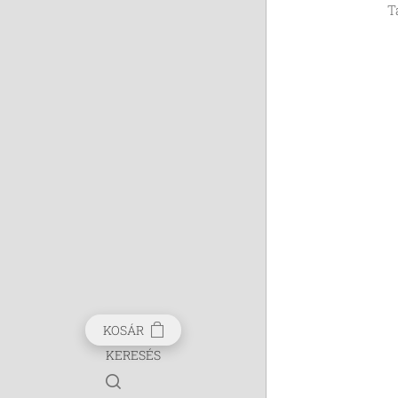
T
KOSÁR
KERESÉS