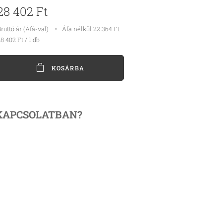
28 402
Ft
ruttó ár (Áfá-val)
Áfa nélkül 22 364 Ft
8 402 Ft / 1 db
KOSÁRBA
KAPCSOLATBAN?