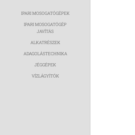
IPARI MOSOGATÓGÉPEK
IPARI MOSOGATÓGÉP
JAVÍTÁS
ALKATRÉSZEK
ADAGOLÁSTECHNIKA
JÉGGÉPEK
VÍZLÁGYÍTÓK