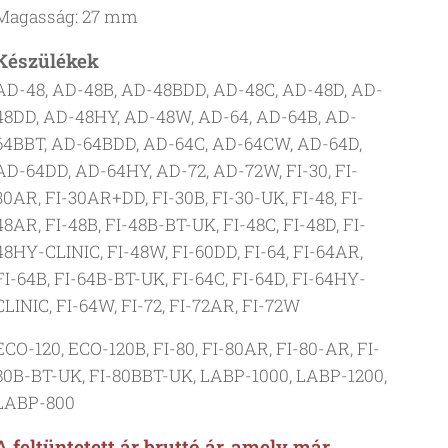
Magasság: 27 mm
Készülékek
AD-48, AD-48B, AD-48BDD, AD-48C, AD-48D, AD-
48DD, AD-48HY, AD-48W, AD-64, AD-64B, AD-
64BBT, AD-64BDD, AD-64C, AD-64CW, AD-64D,
AD-64DD, AD-64HY, AD-72, AD-72W, FI-30, FI-
30AR, FI-30AR+DD, FI-30B, FI-30-UK, FI-48, FI-
48AR, FI-48B, FI-48B-BT-UK, FI-48C, FI-48D, FI-
48HY-CLINIC, FI-48W, FI-60DD, FI-64, FI-64AR,
FI-64B, FI-64B-BT-UK, FI-64C, FI-64D, FI-64HY-
CLINIC, FI-64W, FI-72, FI-72AR, FI-72W
ECO-120, ECO-120B, FI-80, FI-80AR, FI-80-AR, FI-
80B-BT-UK, FI-80BBT-UK, LABP-1000, LABP-1200,
LABP-800
A feltüntetett ár bruttó ár, amely már