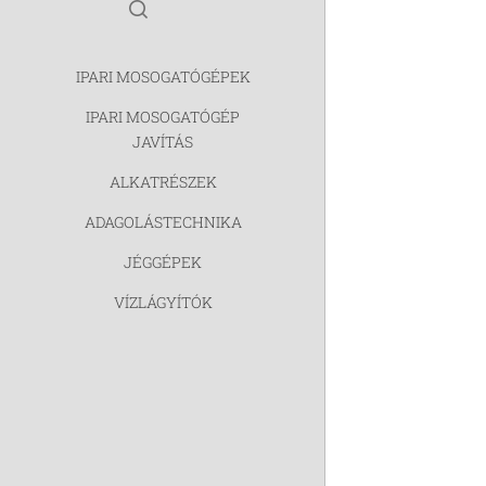
IPARI MOSOGATÓGÉPEK
IPARI MOSOGATÓGÉP
JAVÍTÁS
ALKATRÉSZEK
ADAGOLÁSTECHNIKA
JÉGGÉPEK
VÍZLÁGYÍTÓK