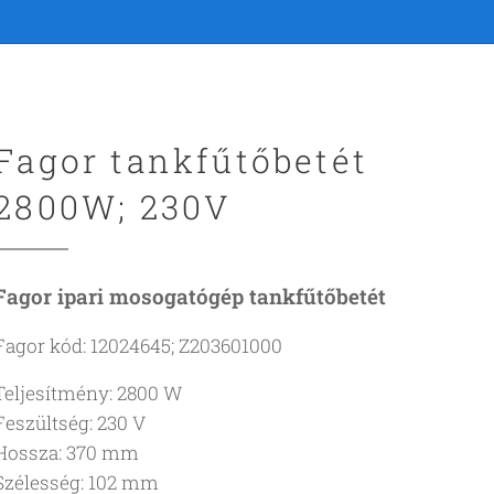
Fagor tankfűtőbetét
2800W; 230V
Fagor ipari mosogatógép tankfűtőbetét
Fagor kód: 12024645; Z203601000
Teljesítmény: 2800 W
Feszültség: 230 V
Hossza: 370 mm
Szélesség: 102 mm