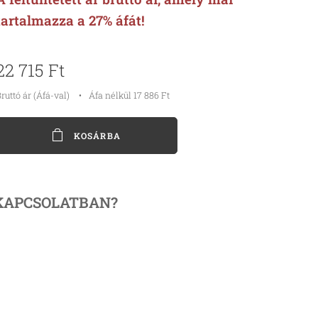
tartalmazza a 27% áfát!
22 715
Ft
ruttó ár (Áfá-val)
Áfa nélkül 17 886 Ft
KOSÁRBA
KAPCSOLATBAN?