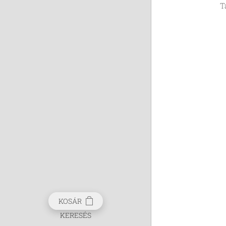
T
KOSÁR
KERESÉS