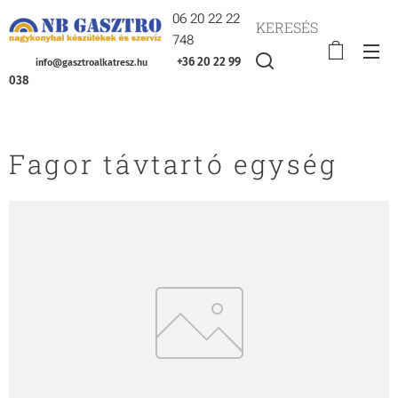
06 20 22 22
KERESÉS
748
+36 20 22 99
info@gasztroalkatresz.hu
038
Fagor távtartó egység