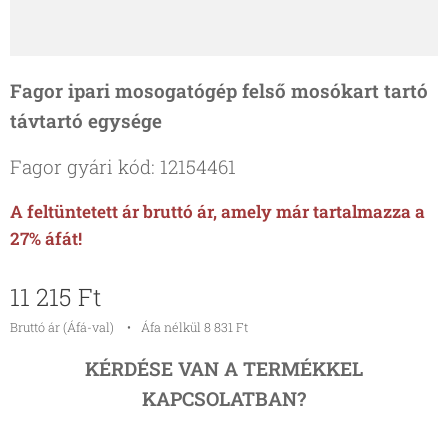
Fagor ipari mosogatógép felső mosókart tartó
távtartó egysége
Fagor gyári kód: 12154461
A feltüntetett ár bruttó ár, amely már tartalmazza a
27% áfát!
11 215
Ft
Bruttó ár (Áfá-val)
Áfa nélkül 8 831 Ft
KÉRDÉSE VAN A TERMÉKKEL
KAPCSOLATBAN?