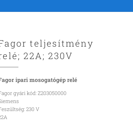
Fagor teljesítmény
relé; 22A; 230V
Fagor ipari mosogatógép relé
Fagor gyári kód: Z203050000
Siemens
Feszültség: 230 V
22A