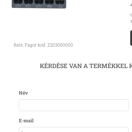
B
4
Relé; Fagor kód: Z203050000
KÉRDÉSE VAN A TERMÉKKEL 
Név
E-mail