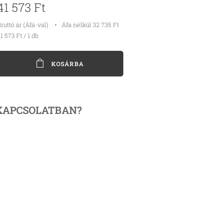
41 573
Ft
ruttó ár (Áfá-val)
Áfa nélkül 32 735 Ft
1 573 Ft / 1 db
KOSÁRBA
KAPCSOLATBAN?