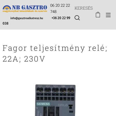
06 20 22 22
KERESÉS
748
+36 20 22 99
info@gasztroalkatresz.hu
038
Fagor teljesítmény relé;
22A; 230V