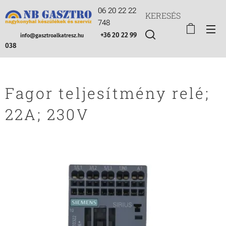
06 20 22 22
KERESÉS
748
+36 20 22 99
info@gasztroalkatresz.hu
038
Fagor teljesítmény relé;
22A; 230V