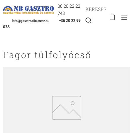
06 20 22 22
KERESÉS
748
+36 20 22 99
info@gasztroalkatresz.hu
038
Fagor túlfolyócső