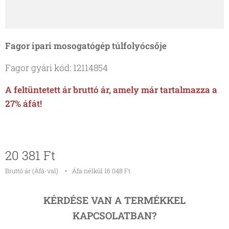
Fagor ipari mosogatógép túlfolyócsője
Fagor gyári kód: 12114854
A feltüntetett ár bruttó ár, amely már tartalmazza a
27% áfát!
20 381
Ft
Bruttó ár (Áfá-val)
Áfa nélkül 16 048 Ft
KÉRDÉSE VAN A TERMÉKKEL
KAPCSOLATBAN?