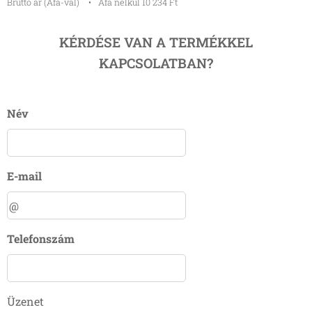
Bruttó ár (Áfá-val)
Áfa nélkül 10 234 Ft
KÉRDÉSE VAN A TERMÉKKEL
KAPCSOLATBAN?
Név
E-mail
Telefonszám
Üzenet