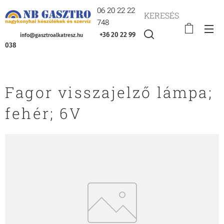
06 20 22 22
KERESÉS
748
+36 20 22 99
info@gasztroalkatresz.hu
038
Fagor visszajelző lámpa;
fehér; 6V