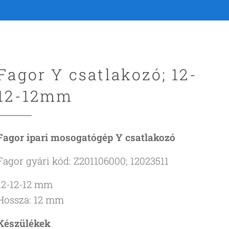
Fagor Y csatlakozó; 12-
12-12mm
Fagor ipari mosogatógép Y csatlakozó
Fagor gyári kód: Z201106000; 12023511
12-12-12 mm
Hossza: 12 mm
Készülékek