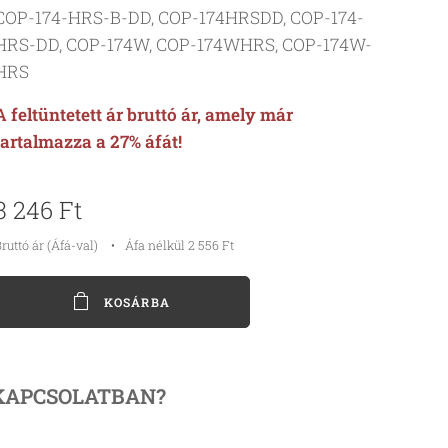
COP-174-HRS-B-DD, COP-174HRSDD, COP-174-
HRS-DD, COP-174W, COP-174WHRS, COP-174W-
HRS
A feltüntetett ár bruttó ár, amely már
tartalmazza a 27% áfát!
3 246
Ft
ruttó ár (Áfá-val)
Áfa nélkül 2 556 Ft
KOSÁRBA
KAPCSOLATBAN?