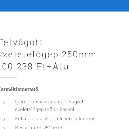
Felvágott
szeletelőgép 250mm
100 238 Ft+Áfa
Termékismertető
Ipari professzionális felvágott
szeletelőgép teflon késsel
Felvágottak szeletelésére alkalmas
Kés átmérő: 250 mm